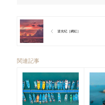
逆光纪［網紅］
関連記事