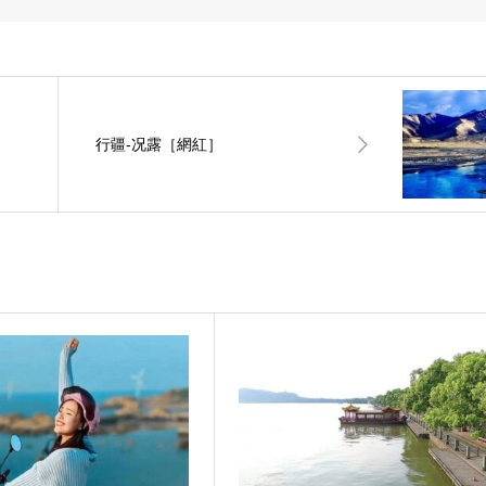
行疆-况露［網紅］