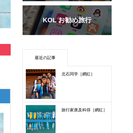
KOL お勧め旅行
最近の記事
北石同学［網紅］
旅行家唐及科得［網紅］