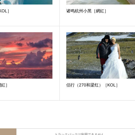
［KOL］
诸鸣杭州小黑［網紅］
網紅］
侣行（270和梁红）［KOL］
トラックバックは利用できません。