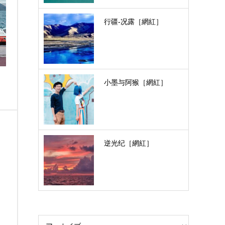
行疆-况露［網紅］
小墨与阿猴［網紅］
逆光纪［網紅］