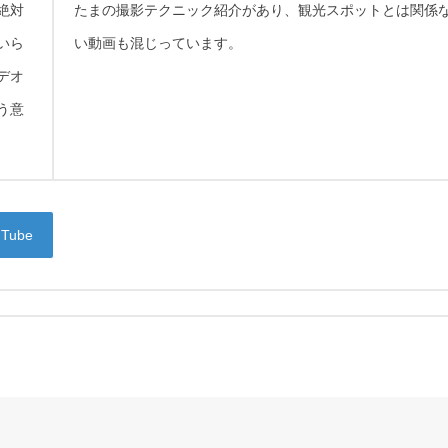
絶対
たまの撮影テクニック紹介があり、観光スポットとは関係
いら
い動画も混じっています。
デオ
う意
uTube