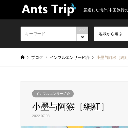
厳選した海外/中国旅行
and
地域から選ぶ
or
ブログ
インフルエンサー紹介
小墨与阿猴［網
インフルエンサー紹介
小墨与阿猴［網紅］
2022.07.08