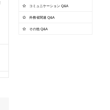
な
コミュニケーション Q&A
ート
外務省関連 Q&A
その他 Q&A