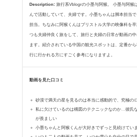
Description:
旅行系Vblogrの小墨与阿猴。 小墨与阿
んで活動していて、夫婦です。小墨ちゃんは脚本担当で
担当。ちなみに阿猴くんはブリストル大学の映像科を卒
つも夫婦仲良く旅をして、旅行と夫婦の日常が動画の中
ます。紹介されている中国の観光スポットは、定番から
行に行かれる方にすごく参考になりますよ。
動画を見た口コミ
砂漠で満天の星を見るのは本当に感動的で、究極の
私に欠けているのは構図のテクニックなのか…彼氏
が羨ましい
小墨ちゃんと阿猴くんが大好きでずっと見続けてい
いつも二人の動画を見て、いつか雪山を自分の目で