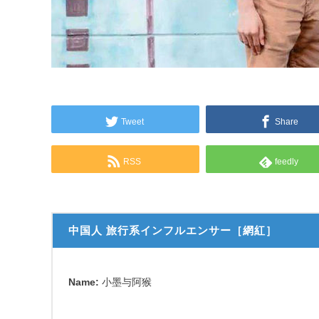
Tweet
Share
RSS
feedly
中国人 旅行系インフルエンサー［網紅］
Name:
小墨与阿猴