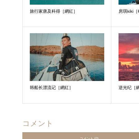
旅行家唐及科得［網紅］
房琪kiki
韩船长漂流记［網紅］
逆光纪［
コメント
コメント (0)