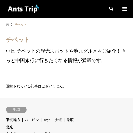
検索
チベット
チベット
中国 チベットの観光スポットや地元グルメをご紹介！き
っと中国旅行に行きたくなる情報が満載です。
登録されている記事はございません。
地域
東北地方
ハルピン
金州
大連
旅順
北京