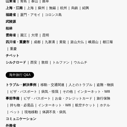
山東省
青島
泰山
曲阜
上海・江南
上海
蘇州
無錫
杭州
烏鎮
紹興
福建省
厦門・アモイ
コロンス島
武陵源
桂林
雲南省
麗江
大理
昆明
四川省・重慶市
成都
九寨溝
黄龍
楽山大仏
峨眉山
都江堰
重慶
チベット
シルクロード
西安
敦煌
トルファン
ウルムチ
海外旅行 Q&A
トラブル・解決事例
移動・交通関連
人とのトラブル
盗難・物損
ビザ・パスポート
病気・怪我
その他
インターネット・Wifi
事前準備
ビザ・パスポート
お金・クレジットカード
旅行保険
持ち物・必需品
インターネット・Wifi
航空チケット
ホテル
ペット
現地移動
体調不良・病気
コミュニケーション
外務省