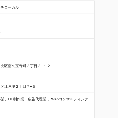
/リッチローカル
0
央区南久宝寺町３丁目３−１２
区江戸堀２丁目７−５
事業、HP制作業、広告代理業 、Webコンサルティング