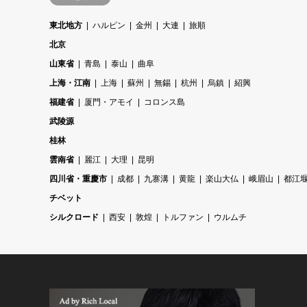
東北地方
ハルピン
金州
大連
旅順
北京
山東省
青島
泰山
曲阜
上海・江南
上海
蘇州
無錫
杭州
烏鎮
紹興
福建省
厦門・アモイ
コロンス島
武陵源
桂林
雲南省
麗江
大理
昆明
四川省・重慶市
成都
九寨溝
黄龍
楽山大仏
峨眉山
都江
チベット
シルクロード
西安
敦煌
トルファン
ウルムチ