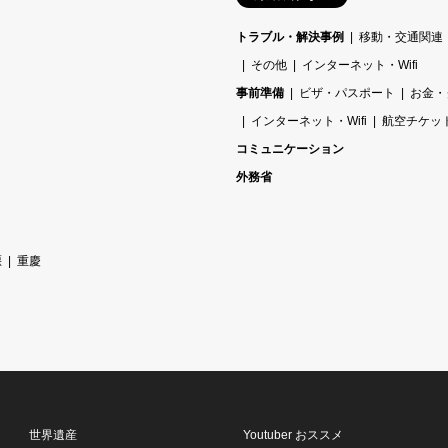
トラブル・解決事例
移動・交通関連
その他
インターネット・Wifi
事前準備
ビザ・パスポート
お金・
インターネット・Wifi
航空チケッ
コミュニケーション
外務省
堰
重慶
世界遺産
Youtuber おススメ