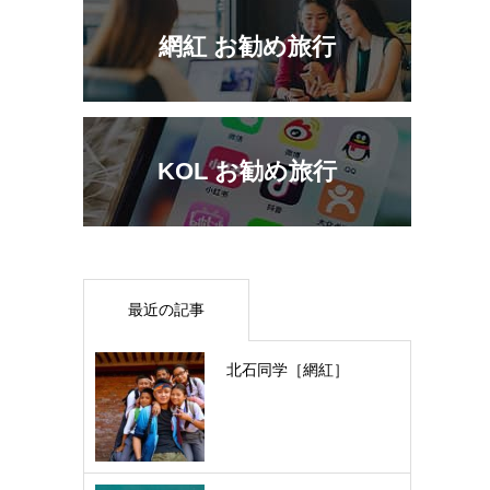
網紅 お勧め旅行
KOL お勧め旅行
最近の記事
北石同学［網紅］