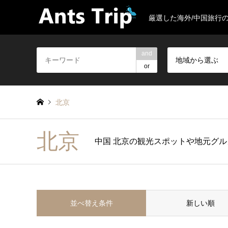
厳選した海外/中国旅行
and
地域から選ぶ
or
北京
北京
中国 北京の観光スポットや地元グ
並べ替え条件
新しい順