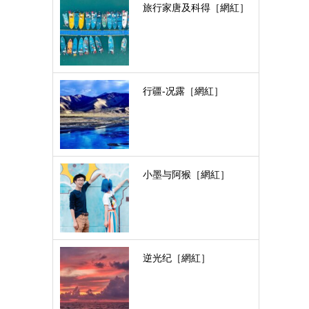
旅行家唐及科得［網紅］
行疆-况露［網紅］
小墨与阿猴［網紅］
逆光纪［網紅］